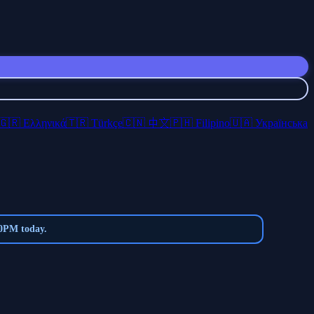
🇬🇷 Ελληνικά
🇹🇷 Türkçe
🇨🇳 中文
🇵🇭 Filipino
🇺🇦 Українська
0PM today.