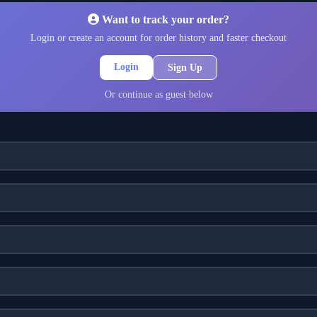
Want to track your order?
Login or create an account for order history and faster checkout
Login
Sign Up
Or continue as guest below