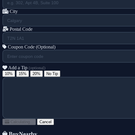
City
Postal Code
Coupon Code (Optional)
Add a Tip
(optional)
10%
15%
20%
No Tip
Calculating...
Cancel
BuyNearby