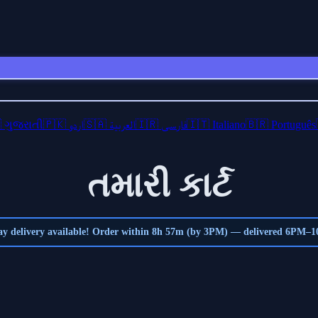
 ગુજરાતી
🇵🇰 اردو
🇸🇦 العربية
🇮🇷 فارسی
🇮🇹 Italiano
🇧🇷 Português
તમારી કાર્ટ
y delivery available! Order within
8h 57m
(by 3PM) — delivered 6PM–1