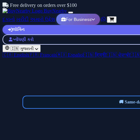
Free delivery on orders over $100
BuyNearby
દુકાનો
ખરીદી
અમારો ઉદ્દેશ
For Business
લૉગિન
નોંધણી કરો
🇮🇳
ગુજરાતી
🇨🇦 English
🇫🇷 Français
🇲🇽 Español
🇮🇳 हिन्दी
🇮🇳 ਪੰਜਾਬੀ
🇮
🚚 Same-da