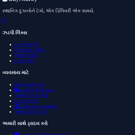
સ્થાનિક દુકાનોને ટેકો, એક ડિલિવરી એક સમયે.
ઝડપી લિંક્સ
દુકાનો જુઓ
ઉત્પાદનો ખરીદો
અમારો ઉદ્દેશ
દુકાનો માટે
વ્યવસાય માટે
BuyNearby OS
Get the POS App
તમારી દુકાન નોંધો
દુકાન સૂચવો
Become a Supplier
અમારો સંપર્ક કરો
અમારી સાથે ડ્રાઇવ કરો