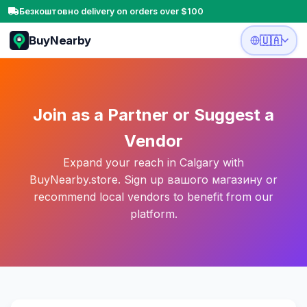
Безкоштовно delivery on orders over $100
BuyNearby
🇺🇦
Join as a Partner or Suggest a
Vendor
Expand your reach in Calgary with
BuyNearby.store. Sign up вашого магазину or
recommend local vendors to benefit from our
platform.