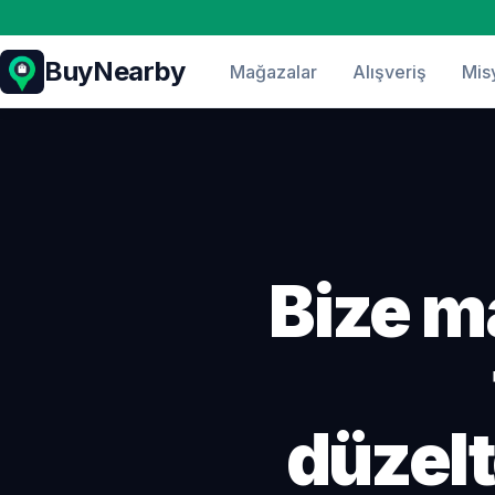
BuyNearby
Mağazalar
Alışveriş
Mis
Bize m
düzelt