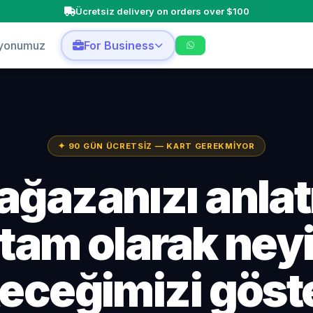
Ücretsiz delivery on orders over $100
yonumuz
For Business
✦ 90 GÜN ÜCRETSİZ — KART GEREKMİYOR
ağazanızı anlatı
tam olarak ney
eceğimizi göst