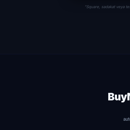
"Square, sadakat veya te
Buy
aut