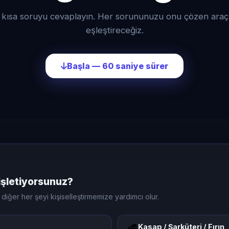
 kısa soruyu cevaplayın. Her sorununuzu onu çözen araç
eşleştireceğiz.
Başla — 60 saniye sürer
işletiyorsunuz?
iğer her şeyi kişiselleştirmemize yardımcı olur.
🥩
Kasap / Şarküteri / Fırın