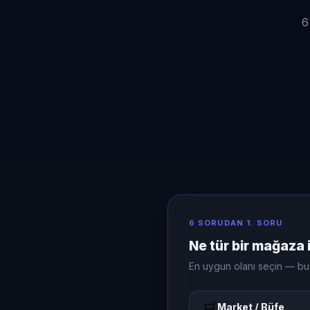
6
6 SORUDAN 1. SORU
Ne tür bir mağaza 
En uygun olanı seçin — bu d
🛒
Market / Büfe