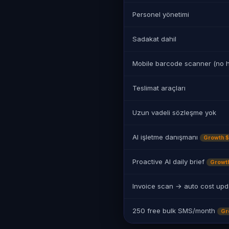
Personel yönetimi
Sadakat dahil
Mobile barcode scanner (no 
Teslimat araçları
Uzun vadeli sözleşme yok
AI işletme danışmanı
Growth 
Proactive AI daily brief
Growt
Invoice scan → auto cost up
250 free bulk SMS/month
Gr