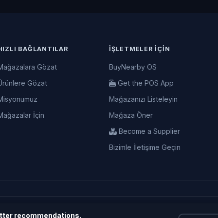
HIZLI BAĞLANTILAR
İŞLETMELER İÇIN
Mağazalara Gözat
BuyNearby OS
Ürünlere Gözat
Get the POS App
Misyonumuz
Mağazanızı Listeleyin
Mağazalar İçin
Mağaza Öner
Become a Supplier
Bizimle İletişime Geçin
better recommendations.