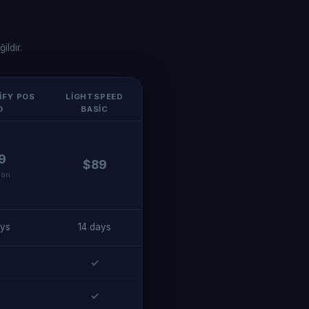
ildir.
IFY POS
LIGHTSPEED
O
BASIC
9
$89
ion
ays
14 days
✓
✓