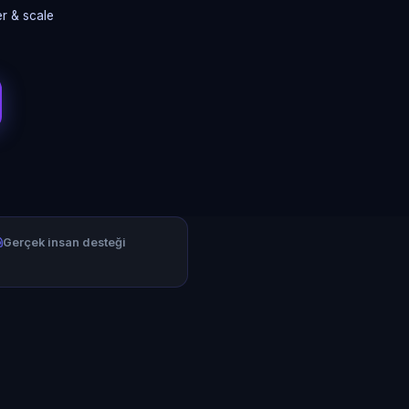
r & scale
Gerçek insan desteği
Alışverişping & Delivery Agent
Local Calgary stores · Same-day delivery