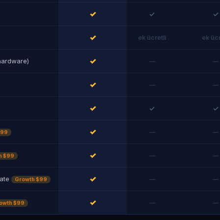
✓
✓
✓
✓
ek ücretli
ek ücr
✓
hardware)
—
—
✓
—
—
✓
✓
✓
✓
—
—
$99
✓
—
—
h $99
✓
date
—
—
Growth $99
✓
—
—
owth $99