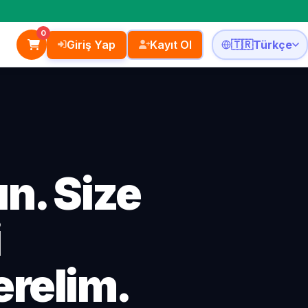
0
Giriş Yap
Kayıt Ol
🇹🇷
Türkçe
n. Size
i
erelim.