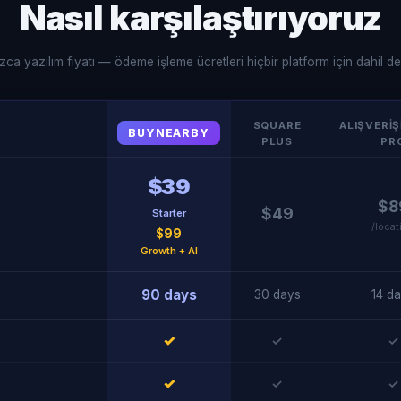
Nasıl karşılaştırıyoruz
zca yazılım fiyatı — ödeme işleme ücretleri hiçbir platform için dahil değ
SQUARE
ALIŞVERIŞ
BUYNEARBY
PLUS
PR
$39
$8
$49
Starter
/locat
$99
Growth + AI
90 days
30 days
14 d
✓
✓
✓
✓
✓
✓