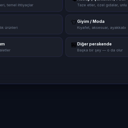
eri, temel ihtiyaçlar
Taze etler, özel gıdalar, unl
👕
Giyim / Moda
lık ürünleri
Kıyafet, aksesuar, ayakkabı
🏪
nım
Diğer perakende
aletler
Başka bir şey — o da olur