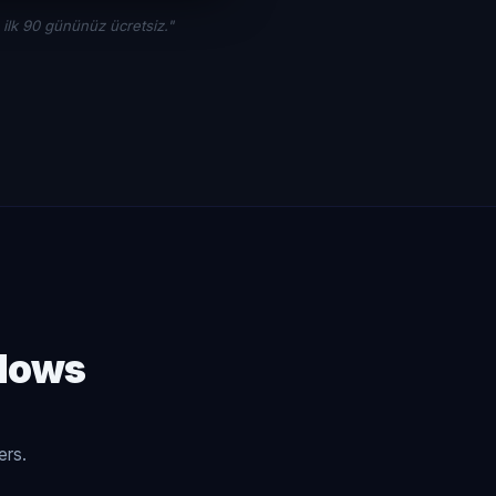
ilk 90 gününüz ücretsiz."
dows
ers.