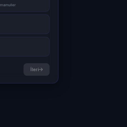
u mamuller
İleri