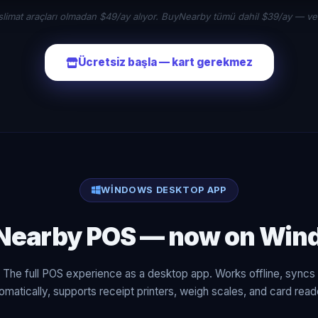
slimat araçları olmadan $49/ay alıyor. BuyNearby tümü dahil $39/ay — ve 
Ücretsiz başla — kart gerekmez
WINDOWS DESKTOP APP
Nearby POS — now on Win
The full POS experience as a desktop app. Works offline, syncs
omatically, supports receipt printers, weigh scales, and card read