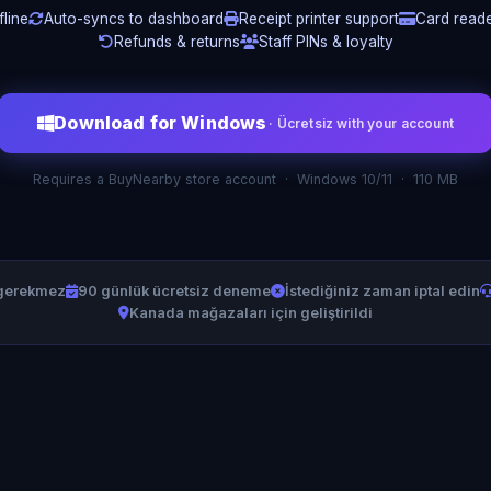
line
Auto-syncs to dashboard
Receipt printer support
Card reade
Refunds & returns
Staff PINs & loyalty
Download for Windows
· Ücretsiz with your account
Requires a BuyNearby store account · Windows 10/11 · 110 MB
 gerekmez
90 günlük ücretsiz deneme
İstediğiniz zaman iptal edin
Kanada mağazaları için geliştirildi