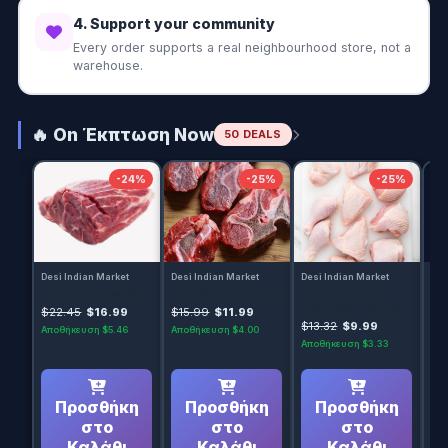
4. Support your community
Every order supports a real neighbourhood store, not a
warehouse.
🔥 On Έκπτωση Now
50 DEALS
-24%
-25%
-25%
Desi Indian Market
Desi Indian Market
Desi Indian Market
Des
Beef Boneless /kg
Beef With Bone /kg
Chicken cut &
Ind
clean (Whole) /kg
ka
$22.45
$16.99
$15.99
$11.99
/k
$13.32
$9.99
$2
Αποθήκευση $5.46
Αποθήκευση $4.00
Αποθήκευση $3.33
Απο
Προσθήκη
Προσθήκη
Προσθήκη
στο
στο
στο
Καλάθι
Καλάθι
Καλάθι