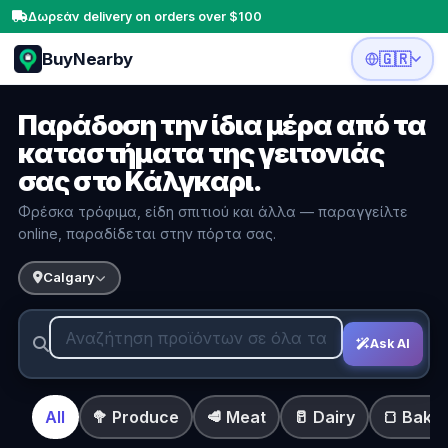
Δωρεάν delivery on orders over $100
BuyNearby
🇬🇷
Παράδοση την ίδια μέρα από τα
καταστήματα της γειτονιάς
σας στο Κάλγκαρι.
Φρέσκα τρόφιμα, είδη σπιτιού και άλλα — παραγγείλτε
online, παραδίδεται στην πόρτα σας.
Calgary
Ask AI
All
🥦 Produce
🥩 Meat
🥛 Dairy
🍞 Bake