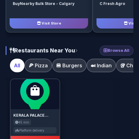
BuyNearby Bulk Store - Calgary
C Fresh Agro
Visit Store
Visit 
Restaurants Near You
Browse All
All
🍕 Pizza
🍔 Burgers
🍛 Indian
🥡 Chin
KERALA PALACE
RESTAURANT
45 min
Platform delivery